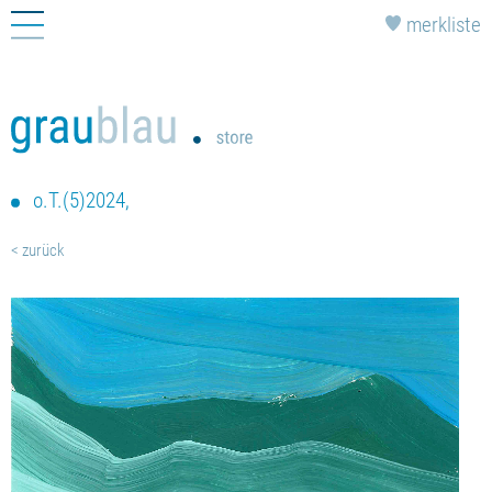
Navigation
merkliste
überspringen
o.T.(5)2024,
< zurück